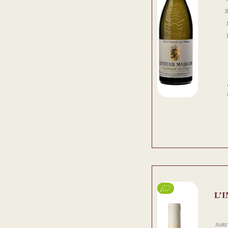
L’
Autr