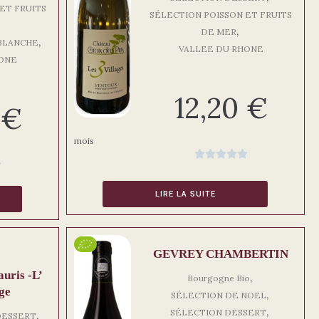
ET FRUITS
SÉLECTION POISSON ET FRUITS
,
DE MER
,
 BLANCHE
VALLEE DU RHONE
HONE
12,20
€
0
€
mois






LIRE LA SUITE
GEVREY CHAMBERTIN
uris -L’
,
Bourgogne Bio
ge
,
SÉLECTION DE NOEL
,
SÉLECTION DESSERT
,
DESSERT