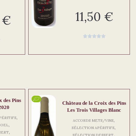
11,50
€
0
€






x des Pins
Château de la Croix des Pins
2020
Les Trois Villages Blanc
,
PÉRITIFS
,
ACCORDS METS/VINS
,
NOEL
,
SÉLECTION APÉRITIFS
,
SERT
,
SÉLECTION DESSERT