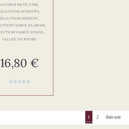
,
ACCORDS METS/VINS
,
SÉLECTION APÉRITIFS
,
SÉLECTION DESSERT
,
ECTION VIANDE BLANCHE
,
LECTION VIANDE ROUGE
VALLEE DU RHONE
16,80
€





1
2
Suivant