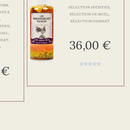
,
VINS
,
SÉLECTION APÉRITIFS
ATS &
,
SÉLECTION DE NOEL
,
SÉLECTION DESSERT
,
ITIFS
,
NOEL
,
SERT
36,00
€
o





0
€
