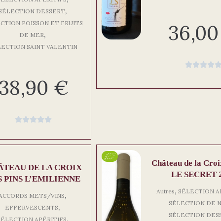
,
SÉLECTION DESSERT
CTION POISSON ET FRUITS
36,0
,
DE MER
LECTION SAINT VALENTIN




38,90
€





Château de la Croi
ÂTEAU DE LA CROIX
LE SECRET 
S PINS L’EMILIENNE
,
Autres
SÉLECTION A
,
ACCORDS METS/VINS
SÉLECTION DE 
,
EFFERVESCENTS
SÉLECTION DES
,
SÉLECTION APÉRITIFS