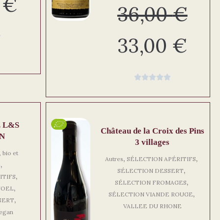
0
€
36,00
€

33,00
€





 L&S
Château de la Croix des Pins
N
3 villages
bio et
,
,
Autres
SÉLECTION APÉRITIFS
,
e
,
SÉLECTION DESSERT
,
ITIFS
,
SÉLECTION FROMAGES
,
NOEL
,
SÉLECTION VIANDE ROUGE
,
SERT
VALLEE DU RHONE
vegan