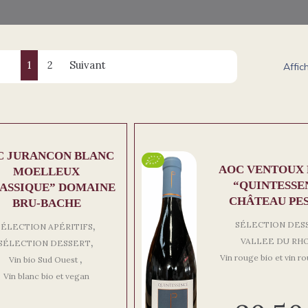
1
2
Suivant
Affic
C JURANCON BLANC
AOC VENTOUX
MOELLEUX
“QUINTESSE
ASSIQUE” DOMAINE
CHÂTEAU PE
BRU-BACHE
,
SÉLECTION DES
SÉLECTION APÉRITIFS
,
VALLEE DU RH
SÉLECTION DESSERT
,
Vin rouge bio et vin r
Vin bio Sud Ouest
Vin blanc bio et vegan