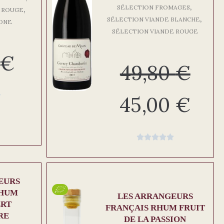
,
SÉLECTION FROMAGES
,
E ROUGE
,
SÉLECTION VIANDE BLANCHE
HONE
SÉLECTION VIANDE ROUGE
€
49,80
€

45,00
€





EURS
RHUM
LES ARRANGEURS
ERT
FRANÇAIS RHUM FRUIT
RE
DE LA PASSION