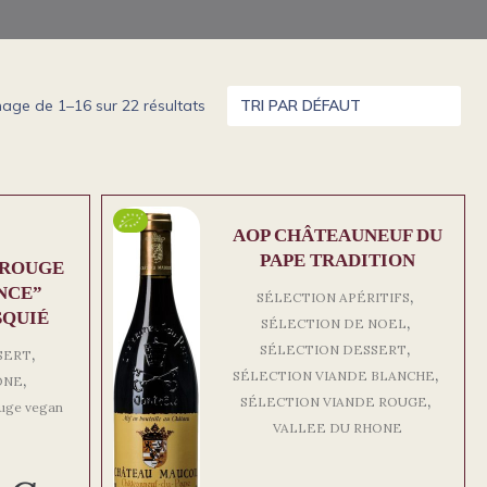
hage de 1–16 sur 22 résultats
AOP CHÂTEAUNEUF DU
PAPE TRADITION
 ROUGE
NCE”
,
SÉLECTION APÉRITIFS
SQUIÉ
,
SÉLECTION DE NOEL
,
SÉLECTION DESSERT
,
SERT
,
SÉLECTION VIANDE BLANCHE
,
ONE
,
SÉLECTION VIANDE ROUGE
ouge vegan
VALLEE DU RHONE