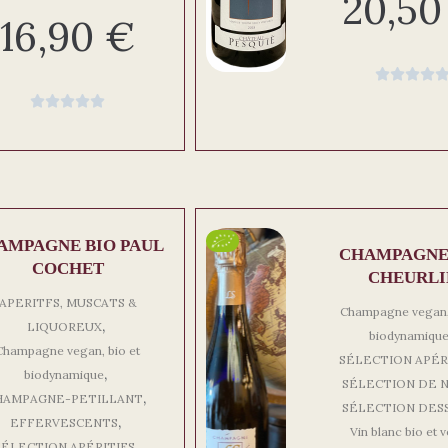
20,5
16,90
€









AMPAGNE BIO PAUL
CHAMPAGNE
COCHET
CHEURLI
APERITFS, MUSCATS &
Champagne vegan, 
,
LIQUOREUX
biodynamiqu
Champagne vegan, bio et
SÉLECTION APÉR
,
biodynamique
SÉLECTION DE 
,
HAMPAGNE-PETILLANT
SÉLECTION DES
,
EFFERVESCENTS
Vin blanc bio et 
,
SÉLECTION APÉRITIFS