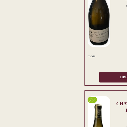
mois
LIR
CHA