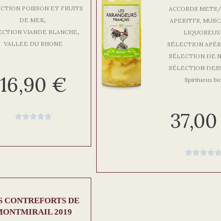
CTION POISSON ET FRUITS
ACCORDS METS/
,
DE MER
APERITFS, MUSC
,
ECTION VIANDE BLANCHE
LIQUOREUX
VALLEE DU RHONE
SÉLECTION APÉR
SÉLECTION DE 
SÉLECTION DES
16,90
€
Spiritueux bi
37,0









S CONTREFORTS DE
MONTMIRAIL 2019