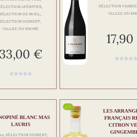
,
SÉLECTION VIAND
SÉLECTION APÉRITIFS
,
VALLEE DU R
SÉLECTION DE NOEL
,
SÉLECTION DESSERT
VALLEE DU RHONE
17,90
33,00
€









LES ARRANG
INOPINÉ BLANC MAS
FRANÇAIS 
LAURIS
CITRON V
GINGEMB
,
,
es
SÉLECTION DESSERT