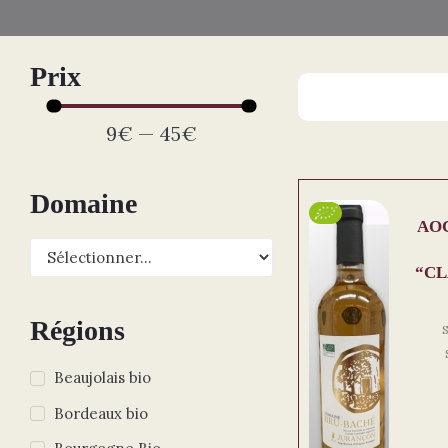
Prix
9
€
—
45
€
Domaine
AO
“CL
Régions
Beaujolais bio
Bordeaux bio