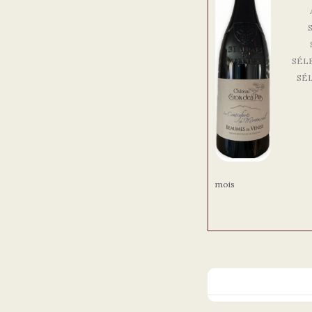
SÉL
SÉ
mois