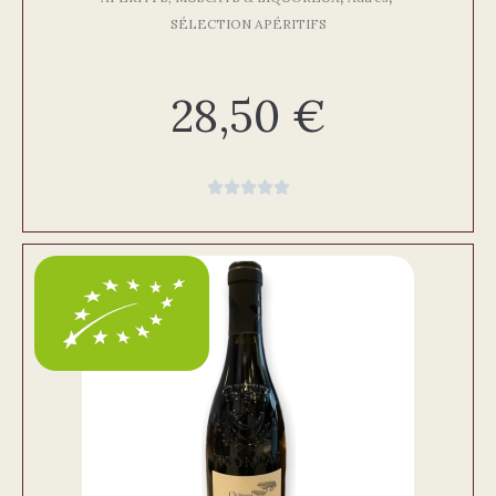
SÉLECTION APÉRITIFS
28,50
€




