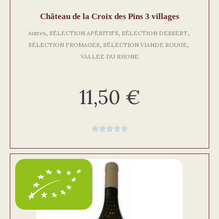
Château de la Croix des Pins 3 villages
,
,
,
Autres
SÉLECTION APÉRITIFS
SÉLECTION DESSERT
,
,
SÉLECTION FROMAGES
SÉLECTION VIANDE ROUGE
VALLEE DU RHONE
11,50
€




